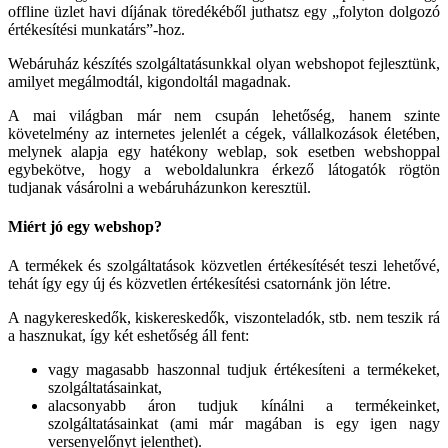
offline üzlet havi díjának töredékéből juthatsz egy „folyton dolgozó
értékesítési munkatárs”-hoz.
Webáruház készítés szolgáltatásunkkal olyan webshopot fejlesztünk,
amilyet megálmodtál, kigondoltál magadnak.
A mai világban már nem csupán lehetőség, hanem szinte
követelmény az internetes jelenlét a cégek, vállalkozások életében,
melynek alapja egy hatékony weblap, sok esetben webshoppal
egybekötve, hogy a weboldalunkra érkező látogatók rögtön
tudjanak vásárolni a webáruházunkon keresztül.
Miért jó egy webshop?
A termékek és szolgáltatások közvetlen értékesítését teszi lehetővé,
tehát így egy új és közvetlen értékesítési csatornánk jön létre.
A nagykereskedők, kiskereskedők, viszonteladók, stb. nem teszik rá
a hasznukat, így két eshetőség áll fent:
vagy magasabb haszonnal tudjuk értékesíteni a termékeket,
szolgáltatásainkat,
alacsonyabb áron tudjuk kínálni a termékeinket,
szolgáltatásainkat (ami már magában is egy igen nagy
versenyelőnyt jelenthet).