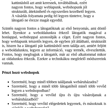
kattintásból azt amit keresnek, továbbállnak, ezért
nagyon fontos, hogy weblapunk, webshopunk jól
strukturált, áttekinthető és egyszerűen kezelhető legyen.
A vásárlás folyamata pedig fel legyen tüntetve, hogy a
látogató ne érezze magát egyedül.
Szintén nagyon fontos a látogatóknak az első benyomás, ami döntő
lehet. Ilyenkor a weboldalunkra érkező látogatók magával a
honlappal, webshoppal azonosítják a céget. Ezért nagyon fontos,
hogy weblapunk tetszetős legyen, de egyben jól átlátható, strukturált
is, hiszen ha a látogató pár kattintásból nem találja azt, amiért feljött
a weboldalunkra, legyen az információ, vagy termék, elveszítettük.
Fontos, hogy megfogjuk a látogatót, már az első alkalommal mikor
az oldalunkra érkezik. Ezekre a technikákra megfelelő módszereink
vannak.
Pénzt hozó webshopok
Szeretnéd, hogy minél többen találjanak webáruházadra?
Szeretnéd, hogy a minél több látogatóból minél több vevőd
legyen a webshopodban?
Szeretnéd, hogy a vevőid újra és újra vásároljanak a
webáruházadból?
Szeretnéd, hogy vevőid elégedettek legyenek, és másoknak is
ajánlják a webshopodat?