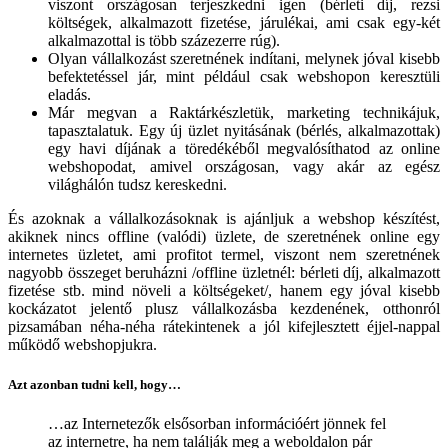
viszont országosan terjeszkedni igen (bérleti díj, rezsi
költségek, alkalmazott fizetése, járulékai, ami csak egy-két
alkalmazottal is több százezerre rúg).
Olyan vállalkozást szeretnének indítani, melynek jóval kisebb
befektetéssel jár, mint például csak webshopon keresztüli
eladás.
Már megvan a Raktárkészletük, marketing technikájuk,
tapasztalatuk. Egy új üzlet nyitásának (bérlés, alkalmazottak)
egy havi díjának a töredékéből megvalósíthatod az online
webshopodat, amivel országosan, vagy akár az egész
világhálón tudsz kereskedni.
És azoknak a vállalkozásoknak is ajánljuk a webshop készítést,
akiknek nincs offline (valódi) üzlete, de szeretnének online egy
internetes üzletet, ami profitot termel, viszont nem szeretnének
nagyobb összeget beruházni /offline üzletnél: bérleti díj, alkalmazott
fizetése stb. mind növeli a költségeket/, hanem egy jóval kisebb
kockázatot jelentő plusz vállalkozásba kezdenének, otthonról
pizsamában néha-néha rátekintenek a jól kifejlesztett éjjel-nappal
működő webshopjukra.
Azt azonban tudni kell, hogy…
…az Internetezők elsősorban információért jönnek fel
az internetre, ha nem találják meg a weboldalon pár