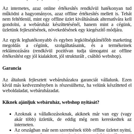
Az internetes, azaz online értékesítés rendkívül hatékonyan tud
működni a hagyományos, azaz offline értékesítés mellett is. Tehát
nem feltétlenül, mint egy offline üzlet kiváltásának alternatívára kell
gondolni, a webáruház készíttetésénél, hanem mint a cégünk,
üzletünk fejlesztésének, növekedésének egy kiegészítő módjára.
Az egyik leghatékonyabb és egyben legköltségkímélőbb marketing
megoldás a cégünk, szolgáltatásaink, és a termékeinek
reklámozására (rendkívül pozitívan tudja támogatni az offline
értékesítést egy jól kialakított, jól strukturált , csábító webshop).
Garancia
Az általunk fejlesztett webáruházakra garanciát vállalunk. Ezen
kívül más kedvezményben is részesülhetsz, ha velünk készítteted el
weboldaladat, webáruházadat.
Kiknek ajánljuk webáruház, webshop nyitását?
Azoknak a vállalkozásoknak, akiknek már van egy (vagy
akár több) üzletük, de eddig még nem kereskedtek az
interneten.
Az országban már nem szeretnének több offline üzletet nyitni,