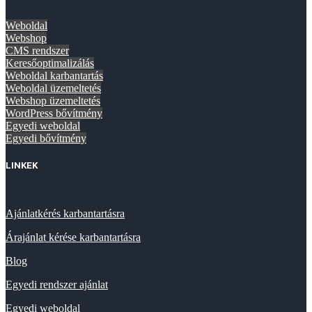
Weboldal
Webshop
CMS rendszer
Keresőoptimalizálás
Weboldal karbantartás
Weboldal üzemeltetés
Webshop üzemeltetés
WordPress bővítmény
Egyedi weboldal
Egyedi bővítmény
LINKEK
Ajánlatkérés karbantartásra
Árajánlat kérése karbantartásra
Blog
Egyedi rendszer ajánlat
Egyedi weboldal