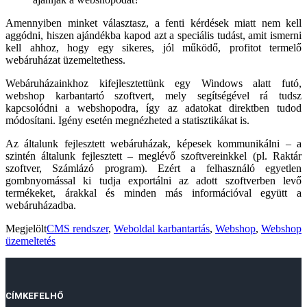
Amennyiben minket választasz, a fenti kérdések miatt nem kell
aggódni, hiszen ajándékba kapod azt a speciális tudást, amit ismerni
kell ahhoz, hogy egy sikeres, jól működő, profitot termelő
webáruházat üzemeltethess.
Webáruházainkhoz kifejlesztettünk egy Windows alatt futó,
webshop karbantartó szoftvert, mely segítségével rá tudsz
kapcsolódni a webshopodra, így az adatokat direktben tudod
módosítani. Igény esetén megnézheted a statisztikákat is.
Az általunk fejlesztett webáruházak, képesek kommunikálni – a
szintén általunk fejlesztett – meglévő szoftvereinkkel (pl. Raktár
szoftver, Számlázó program). Ezért a felhasználó egyetlen
gombnyomással ki tudja exportálni az adott szoftverben levő
termékeket, árakkal és minden más információval együtt a
webáruházadba.
Megjelölt
CMS rendszer
,
Weboldal karbantartás
,
Webshop
,
Webshop
üzemeltetés
CÍMKEFELHŐ