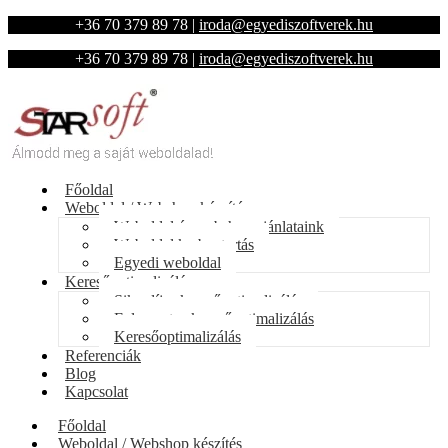
+36 70 379 89 78
|
iroda@egyediszoftverek.hu
+36 70 379 89 78
|
iroda@egyediszoftverek.hu
Főoldal
Weboldal / Webshop készítés
Weboldal és webshop ajánlataink
Weboldal karbantartás
Egyedi weboldal
Keresőoptimalizálás
Sikerdíjas keresőoptimalizálás
Folyamatos keresőoptimalizálás
Keresőoptimalizálás
Referenciák
Blog
Kapcsolat
Főoldal
Weboldal / Webshop készítés