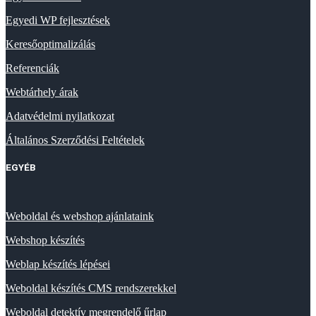
Egyedi WP fejlesztések
Keresőoptimalizálás
Referenciák
Webtárhely árak
Adatvédelmi nyilatkozat
Általános Szerződési Feltételek
EGYÉB
Weboldal és webshop ajánlataink
Webshop készítés
Weblap készítés lépései
Weboldal készítés CMS rendszerekkel
Weboldal detektív megrendelő űrlap