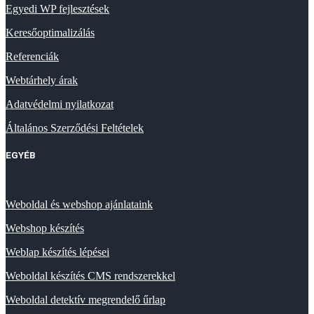
Egyedi WP fejlesztések
Keresőoptimalizálás
Referenciák
Webtárhely árak
Adatvédelmi nyilatkozat
Általános Szerződési Feltételek
EGYÉB
Weboldal és webshop ajánlataink
Webshop készítés
Weblap készítés lépései
Weboldal készítés CMS rendszerekkel
Weboldal detektív megrendelő űrlap