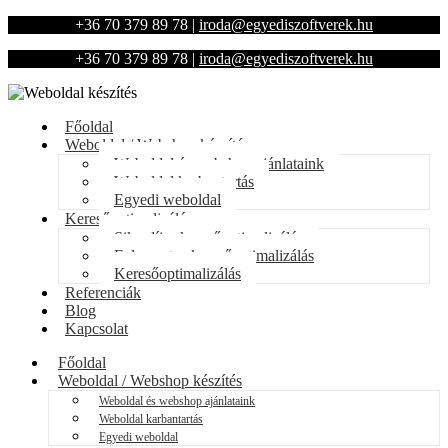
+36 70 379 89 78
|
iroda@egyediszoftverek.hu
+36 70 379 89 78
|
iroda@egyediszoftverek.hu
Főoldal
Weboldal / Webshop készítés
Weboldal és webshop ajánlataink
Weboldal karbantartás
Egyedi weboldal
Keresőoptimalizálás
Sikerdíjas keresőoptimalizálás
Folyamatos keresőoptimalizálás
Keresőoptimalizálás
Referenciák
Blog
Kapcsolat
Főoldal
Weboldal / Webshop készítés
Weboldal és webshop ajánlataink
Weboldal karbantartás
Egyedi weboldal