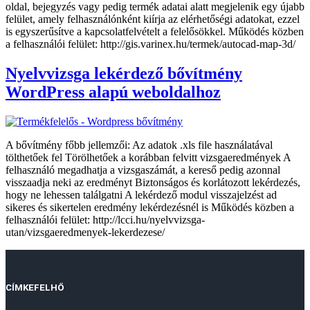
oldal, bejegyzés vagy pedig termék adatai alatt megjelenik egy újabb
felület, amely felhasználónként kiírja az elérhetőségi adatokat, ezzel
is egyszerűsítve a kapcsolatfelvételt a felelősökkel. Működés közben
a felhasználói felület: http://gis.varinex.hu/termek/autocad-map-3d/
Nyelvvizsga lekérdező bővítmény
WordPress alapú weboldalhoz
A bővítmény főbb jellemzői: Az adatok .xls file használatával
tölthetőek fel Törölhetőek a korábban felvitt vizsgaeredmények A
felhasználó megadhatja a vizsgaszámát, a kereső pedig azonnal
visszaadja neki az eredményt Biztonságos és korlátozott lekérdezés,
hogy ne lehessen találgatni A lekérdező modul visszajelzést ad
sikeres és sikertelen eredmény lekérdezésnél is Működés közben a
felhasználói felület: http://lcci.hu/nyelvvizsga-
utan/vizsgaeredmenyek-lekerdezese/
CÍMKEFELHŐ