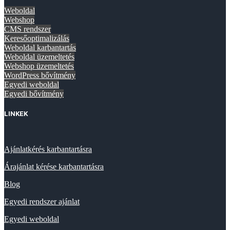
Weboldal
Webshop
CMS rendszer
Keresőoptimalizálás
Weboldal karbantartás
Weboldal üzemeltetés
Webshop üzemeltetés
WordPress bővítmény
Egyedi weboldal
Egyedi bővítmény
LINKEK
Ajánlatkérés karbantartásra
Árajánlat kérése karbantartásra
Blog
Egyedi rendszer ajánlat
Egyedi weboldal